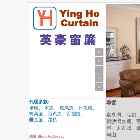
公司資料 Our History
>
窗簾款式 Style
>
窗簾配件 Accessories
>
設 計 廊 Photo Gallery
>
精選優惠 Special Offers
>
代理多款:
專營:
捲簾、 木簾、 羅馬簾、日夜簾、
蜂巢簾、百頁簾、百摺簾、
嘉亨灣、泓都
垂直簾、路軌
貝沙灣各期、
屋、太古城、
甸山
地址 Shop Address: